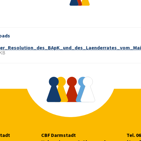
oads
ler_Resolution_des_BApK_und_des_Laenderrates_vom_Mai
 KB
tadt
CBF Darmstadt
Tel. 0