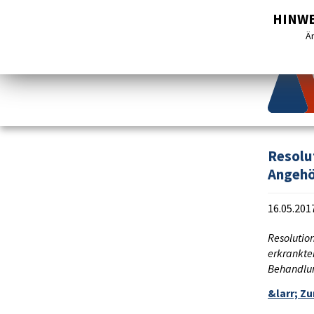
Start
Aktuell
Gespr
HINWEI
Än
Resolu
Angehö
16.05.201
Resolutio
erkrankte
Behandlun
&larr; Zu