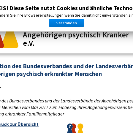
äche & Termine
Wir über uns
Literatur
Wichtige Adress
S! Diese Seite nutzt Cookies und ähnliche Techno
dern Sie ihre Browsereinstellungen wenn Sie damit nicht einverstanden si
verstanden
Ortsverband Darmstadt der
Angehörigen psychisch Kranker
e.V.
tion des Bundesverbandes und der Landesverbä
rigen psychisch erkrankter Menschen
7
n des Bundesverbandes und der Landesverbände der Angehörigen psy
r Menschen vom Mai 2017 zum Einbezug ihres Angehörigenwissens be
g erkrankter Familienmitglieder
rück zur Übersicht