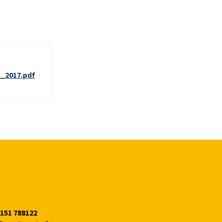
_2017.pdf
6151 788122