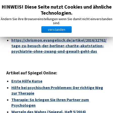
Ortsverband
HINWEIS! Diese Seite nutzt Cookies und ähnliche
Darmstadt der
Togg
Technologien.
Literatur - Hinweise auf Artikel und Bücher
Angehörigen psychisch
navig
Kranker e.V.
Ändern Sie ihre Browsereinstellungen wenn Sie damit nicht einverstanden
sind.
Artikel der Zeitschrift Chrismon
verstanden
https://chrismon.evangelisch.de/psychiatrie
https://chrismon.evangelisch.de/artikel/2016/32762/fue
tage-zu-besuch-der-berliner-charite-akutstation-
psychiatrie-ohne-zwang-und-gewalt-geht-das
Artikel auf Spiegel Online:
Erste Hilfe Kurse
Hilfe bei psychischen Problemen: Der richtige Weg
zur Therapie
Therapie: So kriegen Sie Ihren Partner zum
Psychologen
Wurzeln des Wahns (Spiegel, Heft 5/2016)