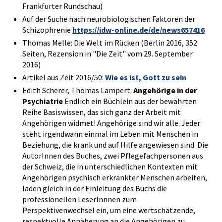
Frankfurter Rundschau)
Auf der Suche nach neurobiologischen Faktoren der
Schizophrenie
https://idw-online.de/de/news657416
Thomas Melle: Die Welt im Rücken (Berlin 2016, 352
Seiten, Rezension in "Die Zeit" vom 29. September
2016)
Artikel aus Zeit 2016/50:
Wie es ist, Gott zu sein
Edith Scherer, Thomas Lampert:
Angehörige in der
Psychiatrie
Endlich ein Büchlein aus der bewährten
Reihe Basiswissen, das sich ganz der Arbeit mit
Angehörigen widmet! Angehörige sind wir alle. Jeder
steht irgendwann einmal im Leben mit Menschen in
Beziehung, die krank und auf Hilfe angewiesen sind. Die
AutorInnen des Buches, zwei Pflegefachpersonen aus
der Schweiz, die in unterschiedlichen Kontexten mit
Angehörigen psychisch erkrankter Menschen arbeiten,
laden gleich in der Einleitung des Buchs die
professionellen LeserInnnen zum
Perspektivenwechsel ein, um eine wertschätzende,
respektvolle Annäherung an die Angehörigen zu